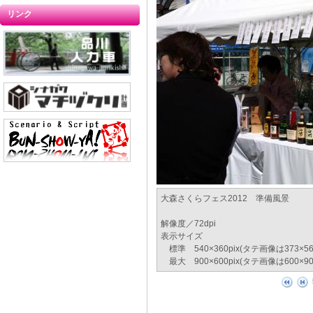
リンク
大森さくらフェス2012 準備風景
解像度／72dpi
表示サイズ
標準 540×360pix(タテ画像は373×
最大 900×600pix(タテ画像は600×9