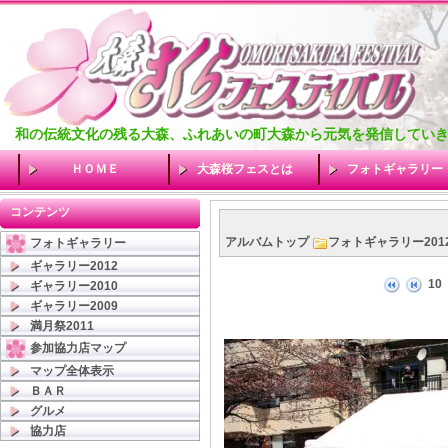
和の伝統文化の残る大森、ふれあいの町大森から元気を発信してい
ＨＯＭＥ
大森桜フェスとは
フォトギャラリー
コンテンツ
アルバムトップ
フォトギャラリー201
フォトギャラリー
ギャラリー2012
10
ギャラリー2010
ギャラリー2009
満月祭2011
参加協力店マップ
マップ全体表示
ＢＡＲ
グルメ
協力店