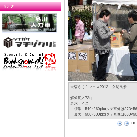
リンク
大森さくらフェス2012 会場風景
解像度／72dpi
表示サイズ
標準 540×360pix(タテ画像は373×
最大 900×600pix(タテ画像は600×9
10